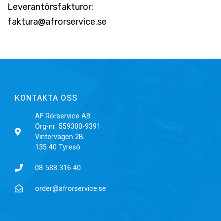
Leverantörsfakturor:
faktura@afrorservice.se
KONTAKTA OSS
AF Rörservice AB
Org-nr: 559300-9391
Vintervägen 2B
135 40 Tyresö
08-588 316 40
order@afrorservice.se