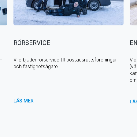
RÖRSERVICE
E
AF
Vi erbjuder rörservice till bostadsrättsföreningar
Vid
och fastighetsägare.
(vå
kan
om
LÄS MER
LÄ