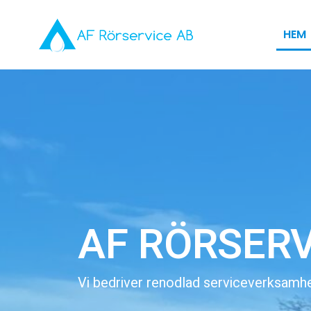
Hoppa
till
HEM
innehåll
AF RÖRSERV
Vi bedriver renodlad serviceverksamhe