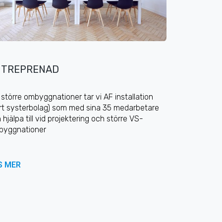
NTREPRENAD
 större ombyggnationer tar vi AF installation
rt systerbolag) som med sina 35 medarbetare
 hjälpa till vid projektering och större VS-
byggnationer
S MER