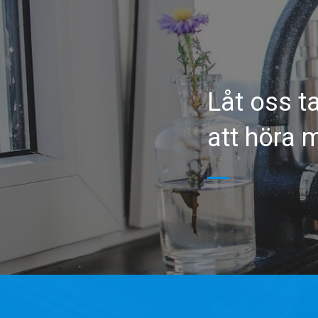
Låt oss ta
att höra 