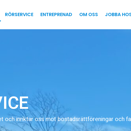
RÖRSERVICE
ENTREPRENAD
OM OSS
JOBBA HO
ICE
t och inriktar oss mot bostadsrättföreningar och fa