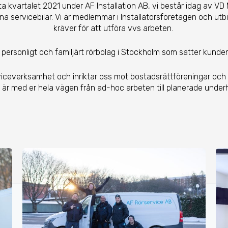
ta kvartalet 2021 under AF Installation AB, vi består idag av V
a servicebilar. Vi är medlemmar i Installatörsföretagen och ut
kräver för att utföra vvs arbeten.
t personligt och familjärt rörbolag i Stockholm som sätter kunden
viceverksamhet och inriktar oss mot bostadsrättföreningar och 
 är med er hela vägen från ad-hoc arbeten till planerade underh